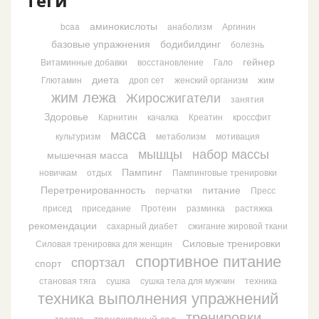
Теги
аминокислоты
bcaa
анаболизм
Аргинин
базовые упражнения
бодибилдинг
болезнь
гейнер
Витаминные добавки
восстановление
Гало
диета
Глютамин
дроп сет
женский организм
жим
жим лежа
Жиросжигатели
занятия
Здоровье
Карнитин
качалка
Креатин
кроссфит
масса
культуризм
метаболизм
мотивация
мышцы
набор массы
мышечная масса
Пампинг
новичкам
отдых
Пампинговые тренировки
Перетренированность
питание
перчатки
Пресс
присед
приседание
Протеин
разминка
растяжка
рекомендации
сахарный диабет
сжигание жировой ткани
Силовые тренировки
Силовая тренировка для женщин
спортивное питание
спортзал
спорт
становая тяга
сушка
сушка тела для мужчин
техника
техника выполнения упражнений
тренировки
тренажерный зал
травма