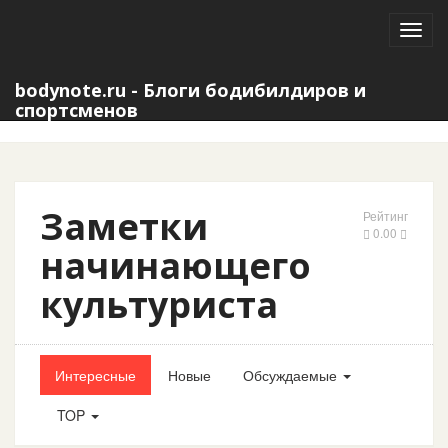
Toggl
navig
bodynote.ru - Блоги бодибилдиров и
спортсменов
Заметки
Рейтинг
0.00
начинающего
культуриста
Интересные
Новые
Обсуждаемые
TOP