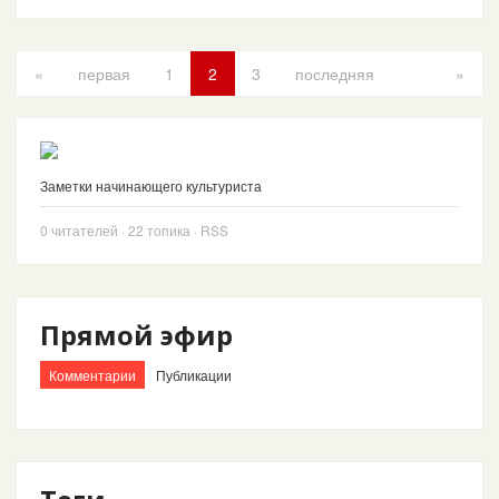
«
первая
1
2
3
последняя
»
Заметки начинающего культуриста
0
читателей
· 22 топика ·
RSS
Прямой эфир
Комментарии
Публикации