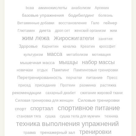
аминокислоты
bcaa
анаболизм
Аргинин
базовые упражнения
бодибилдинг
болезнь
гейнер
Витаминные добавки
восстановление
Гало
диета
Глютамин
дроп сет
женский организм
жим
жим лежа
Жиросжигатели
занятия
Здоровье
Карнитин
качалка
Креатин
кроссфит
масса
культуризм
метаболизм
мотивация
мышцы
набор массы
мышечная масса
Пампинг
новичкам
отдых
Пампинговые тренировки
Перетренированность
питание
перчатки
Пресс
присед
приседание
Протеин
разминка
растяжка
рекомендации
сахарный диабет
сжигание жировой ткани
Силовые тренировки
Силовая тренировка для женщин
спортивное питание
спортзал
спорт
становая тяга
сушка
сушка тела для мужчин
техника
техника выполнения упражнений
тренировки
тренажерный зал
травма