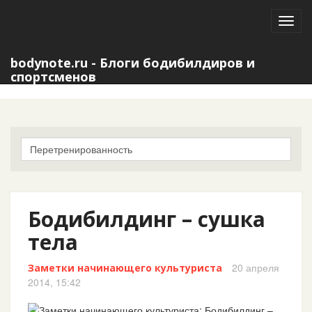
Toggl
navig
bodynote.ru - Блоги бодибилдиров и
спортсменов
Бодибилдинг – сушка
тела
20 апреля
Заметки начинающего культуриста
2014, 15:42