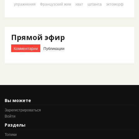
штанга
упражнения
Французский жим
хват
эктоморф
Прямой эфир
Комментарии
Публикации
Вы можете
Зарегистрироваться
Войти
Разделы
Топики