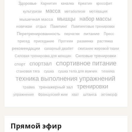
Здоровье
Карнитин
качалка
Креатин
кроссфит
масса
культуризм
метаболизм
мотивация
мышцы
набор массы
мышечная масса
Пампинг
новичкам
отдых
Пампинговые тренировки
Перетренированность
питание
перчатки
Пресс
присед
приседание
Протеин
разминка
растяжка
рекомендации
сахарный диабет
сжигание жировой ткани
Силовые тренировки
Силовая тренировка для женщин
спортивное питание
спортзал
спорт
становая тяга
сушка
сушка тела для мужчин
техника
техника выполнения упражнений
тренировки
тренажерный зал
травма
штанга
упражнения
Французский жим
хват
эктоморф
Прямой эфир