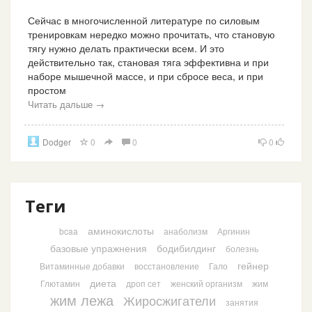
Сейчас в многочисленной литературе по силовым
тренировкам нередко можно прочитать, что становую
тягу нужно делать практически всем. И это
действительно так, становая тяга эффективна и при
наборе мышечной массе, и при сбросе веса, и при
простом
Читать дальше →
Dodger
0
0
0
Теги
аминокислоты
bcaa
анаболизм
Аргинин
базовые упражнения
бодибилдинг
болезнь
гейнер
Витаминные добавки
восстановление
Гало
диета
Глютамин
дроп сет
женский организм
жим
жим лежа
Жиросжигатели
занятия