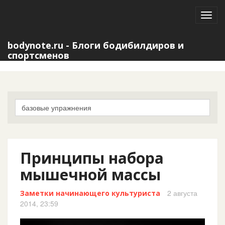
Toggl
navig
bodynote.ru - Блоги бодибилдиров и
спортсменов
Принципы набора
мышечной массы
2 августа
Заметки начинающего культуриста
2014, 23:59