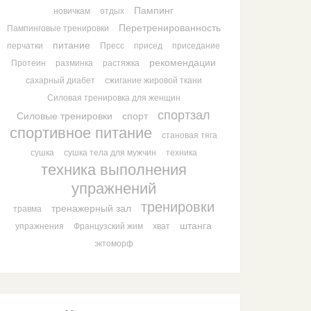
Пампинг
новичкам
отдых
Перетренированность
Пампинговые тренировки
питание
перчатки
Пресс
присед
приседание
рекомендации
Протеин
разминка
растяжка
сахарный диабет
сжигание жировой ткани
Силовая тренировка для женщин
спортзал
Силовые тренировки
спорт
спортивное питание
становая тяга
сушка
сушка тела для мужчин
техника
техника выполнения
упражнений
тренировки
тренажерный зал
травма
штанга
упражнения
Французский жим
хват
эктоморф