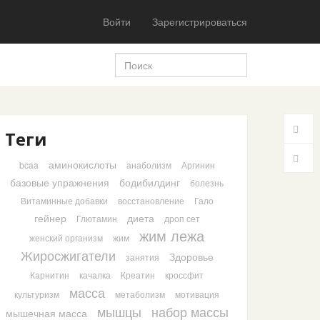
Войти
Зарегистрироваться
Теги
аминокислоты
bcaa
анаболизм
Аргинин
базовые упражнения
бодибилдинг
болезнь
Витаминные добавки
восстановление
Гало
гейнер
диета
Глютамин
дроп сет
жим лежа
женский организм
жим
Жиросжигатели
Здоровье
занятия
Карнитин
качалка
Креатин
кроссфит
масса
культуризм
метаболизм
мотивация
мышцы
набор массы
мышечная масса