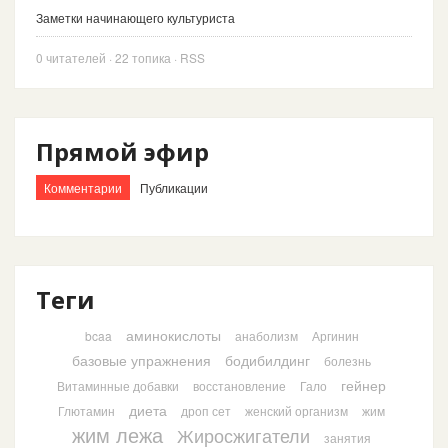
Заметки начинающего культуриста
0
читателей
· 22 топика ·
RSS
Прямой эфир
Комментарии
Публикации
Теги
аминокислоты
bcaa
анаболизм
Аргинин
базовые упражнения
бодибилдинг
болезнь
гейнер
Витаминные добавки
восстановление
Гало
диета
Глютамин
дроп сет
женский организм
жим
жим лежа
Жиросжигатели
занятия