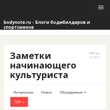
Toggl
navig
bodynote.ru - Блоги бодибилдиров и
спортсменов
Заметки
Рейтинг
0.00
начинающего
культуриста
Интересные
Новые
Обсуждаемые
TOP