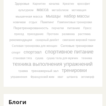
Здоровье
Карнитин
качалка
Креатин
кроссфит
масса
культуризм
метаболизм
мотивация
мышцы
набор массы
мышечная масса
Пампинг
новичкам
отдых
Пампинговые тренировки
Перетренированность
питание
перчатки
Пресс
присед
приседание
Протеин
разминка
растяжка
рекомендации
сахарный диабет
сжигание жировой ткани
Силовые тренировки
Силовая тренировка для женщин
спортивное питание
спортзал
спорт
становая тяга
сушка
сушка тела для мужчин
техника
техника выполнения упражнений
тренировки
тренажерный зал
травма
штанга
упражнения
Французский жим
хват
эктоморф
Блоги